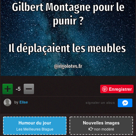
-5
Enregistrer
by
Elise
signaler un abus
Humour du jour
Nouvelles images
Les Meilleures Blague
non modéré