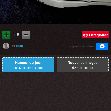
+ 5
Enregistrer
by
Elise
signaler un abus
Humour du jour
Nouvelles images
Les Meilleures Blague
non modéré