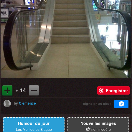
+ 14
Enregistrer
by
Clémence
signaler un abus
Humour du jour
Nouvelles images
Les Meilleures Blague
non modéré