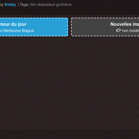
by
Bobby
|
Tags
:
film
réalisateur
guillotine
mour du jour
Nouvelles im
s Meilleures Blague
non modé