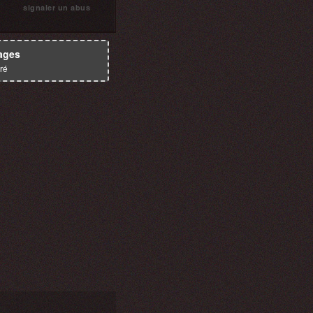
signaler un abus
ages
ré