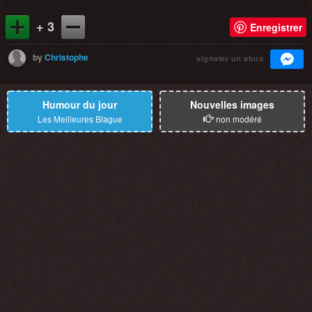
+ 3
Enregistrer
by
Christophe
signaler un abus
Humour du jour
Nouvelles images
Les Meilleures Blague
non modéré