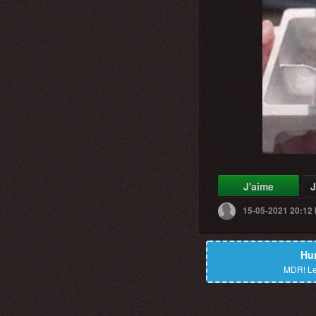
J'aime
J
15-05-2021 20:12
Hu
MDR!
Le