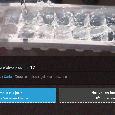
+ 17
e n'aime pas
by
Carla
|
Tags
:
connais
congelateur
transporte
mour du jour
Nouvelles im
s Meilleures Blague
non modé