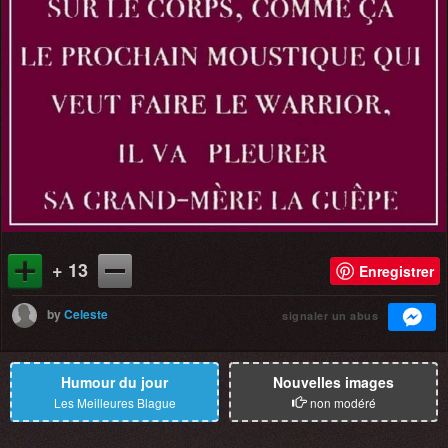
+ 13
Enregistrer
by
Celeste
signaler un abus
Humour du jour
Nouvelles images
Les Meilleures Blague
non modéré