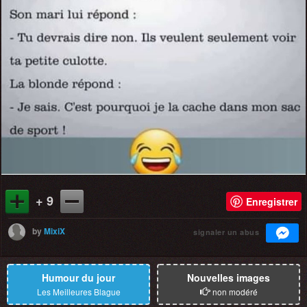
+ 9
Enregistrer
by
MixiX
signaler un abus
Humour du jour
Nouvelles images
Les Meilleures Blague
non modéré