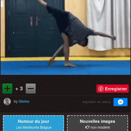
+ 3
Enregistrer
by
Gizmo
signaler un abus
Humour du jour
Nouvelles images
Les Meilleures Blague
non modéré