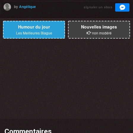
by
Angélique
signaler un abus
Humour du jour
Nouvelles images
Les Meilleures Blague
non modéré
Commentaires