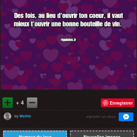
+ 4
Enregistrer
by
Mathis
signaler un abus
Humour du jour
Nouvelles images