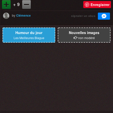
+ 9
Enregistrer
by
Clémence
signaler un abus
Humour du jour
Nouvelles images
Les Meilleures Blague
non modéré