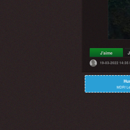
J'aime
J
19-03-2022 14:35
Hu
MDR!
Le