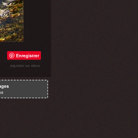
Enregistrer
signaler un abus
ages
ré