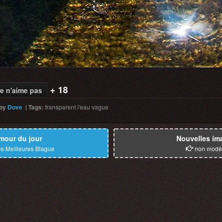
+ 18
e n'aime pas
by
Dove
|
Tags
:
transparent
l'eau
vague
mour du jour
Nouvelles im
s Meilleures Blague
non modé