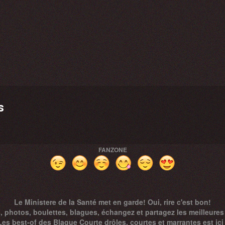
s
FANZONE
Le Ministere de la Santé met en garde! Oui, rire c'est bon!
, photos, boulettes, blagues, échangez et partagez les meilleures
Les best-of des Blague Courte drôles, courtes et marrantes est ici 