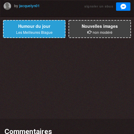
by
jacquelyn01
signaler un abus
Humour du jour
Nouvelles images
Les Meilleures Blague
non modéré
Commentaires