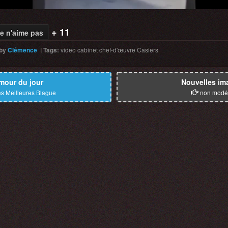
+ 11
e n'aime pas
by
Clémence
|
Tags
:
video
cabinet
chef-d'œuvre
Casiers
mour du jour
Nouvelles im
s Meilleures Blague
non modé