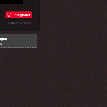
Enregistrer
signaler un abus
ages
ré