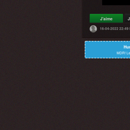
J'aime
J
16-04-2022 22:49
Hu
MDR!
Le