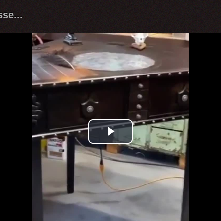
se...
Play
Video