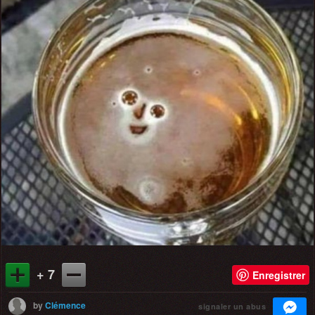
+ 7
Enregistrer
by
Clémence
signaler un abus