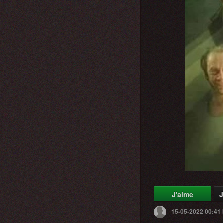
J'aime
J
15-05-2022 00:41