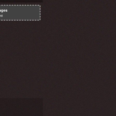
ages
ré