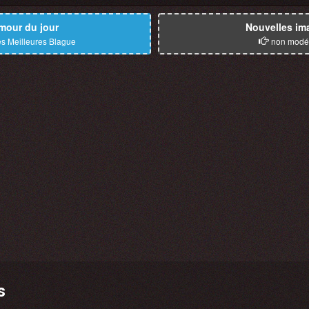
mour du jour
Nouvelles im
s Meilleures Blague
non modé
s