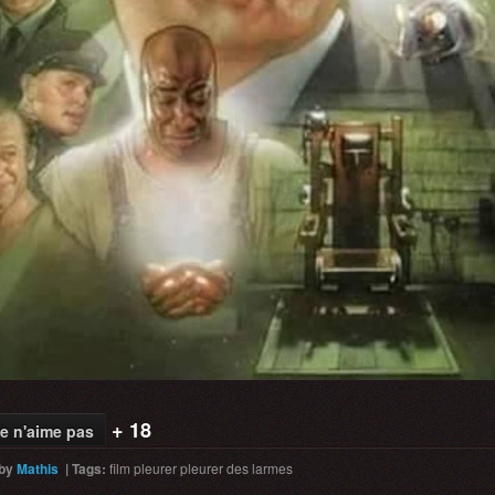
+ 18
e n'aime pas
by
Mathis
|
Tags
:
film
pleurer
pleurer des larmes