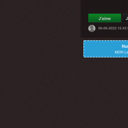
J'aime
J
06-06-2022 15:43
Hu
MDR!
Le