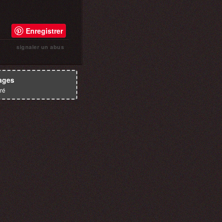
Enregistrer
signaler un abus
ages
ré