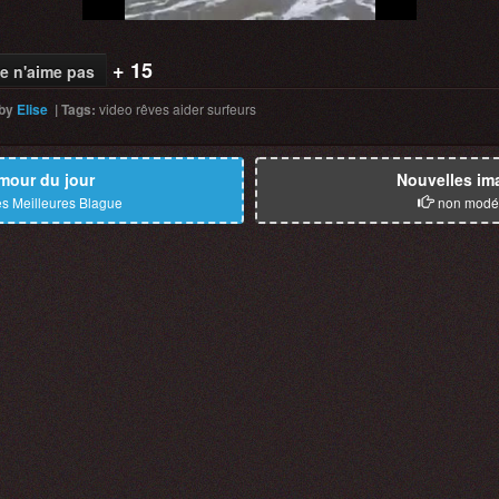
+ 15
e n'aime pas
by
Elise
|
Tags
:
video
rêves
aider
surfeurs
mour du jour
Nouvelles im
s Meilleures Blague
non modé