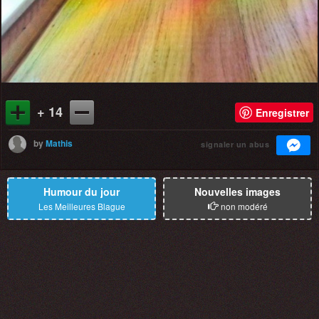
+ 14
Enregistrer
by
Mathis
signaler un abus
Humour du jour
Nouvelles images
Les Meilleures Blague
non modéré