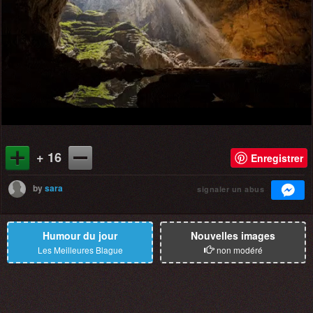
+ 16
Enregistrer
by
sara
signaler un abus
Humour du jour
Nouvelles images
Les Meilleures Blague
non modéré