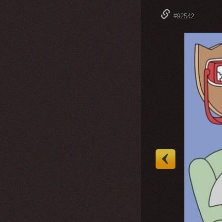
#92542