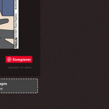
Enregistrer
signaler un abus
ages
ré