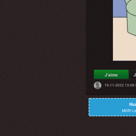
J'aime
J
19-11-2022 13:08
Hu
MDR!
Le