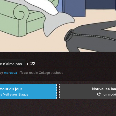
+ 22
e n'aime pas
by
margaux
|
Tags
:
requin
Cottage
trophées
mour du jour
Nouvelles im
s Meilleures Blague
non modé