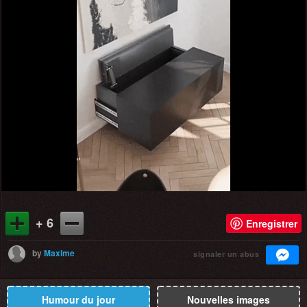
+ 6
Enregistrer
by
Maxime
signaler un abus
Humour du jour
Nouvelles images