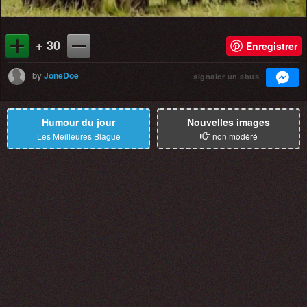
+ 30
Enregistrer
by
JoneDoe
signaler un abus
Humour du jour
Nouvelles images
Les Meilleures Blague
non modéré