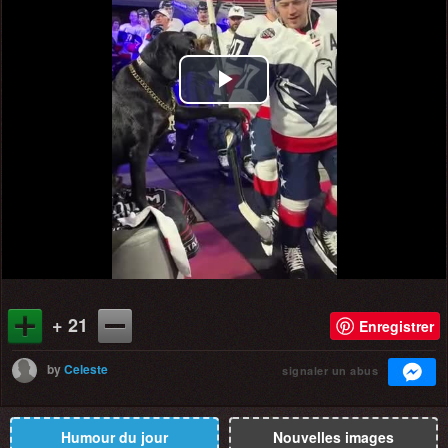
Play
Video
+ 21
Enregistrer
by
Celeste
signaler un abus
Humour du jour
Nouvelles images