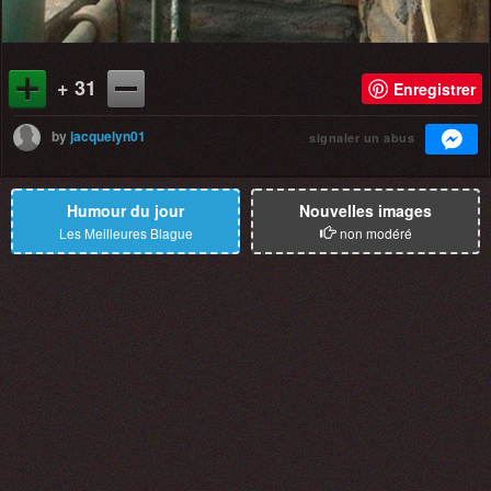
+ 31
Enregistrer
by
jacquelyn01
signaler un abus
Humour du jour
Nouvelles images
Les Meilleures Blague
non modéré