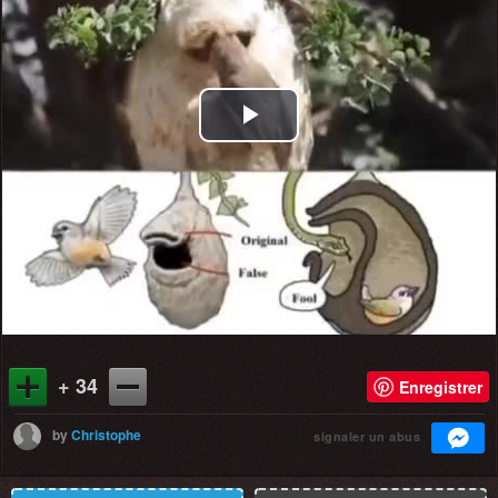
Play
Video
+ 34
Enregistrer
by
Christophe
signaler un abus