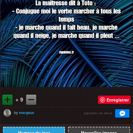
+ 9
Enregistrer
by
margaux
signaler un abus
Humour du jour
Nouvelles images