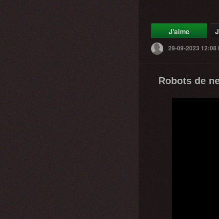
J'aime
J
29-09-2023 12:08
Robots de ne