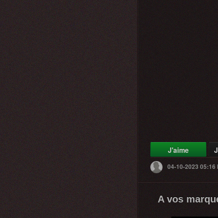
J'aime
J
04-10-2023 05:16
A vos marque