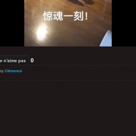
Video
0
e n'aime pas
by
Clémence