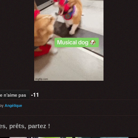
-11
e n'aime pas
by
Angélique
s, prêts, partez !