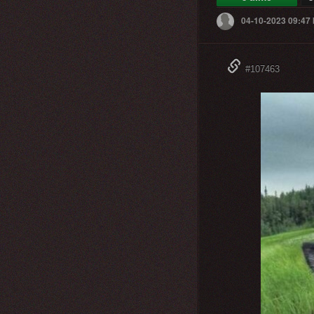
04-10-2023 09:47
#107463