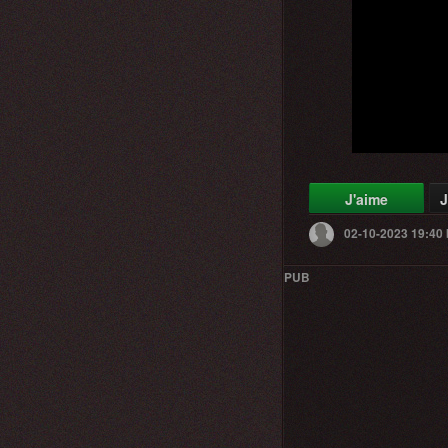
J'aime
J
02-10-2023 19:40
PUB