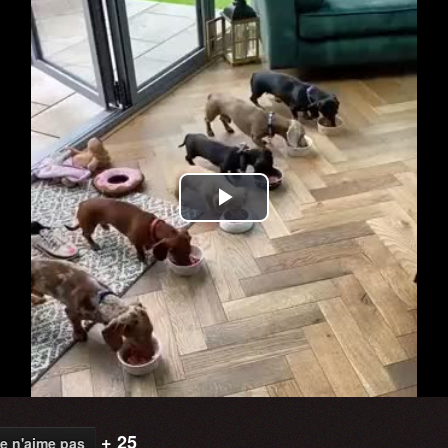
Play
Video
+ 25
e n'aime pas