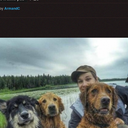
by
ArmandC