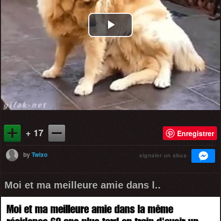
Play
Video
+ 17
Enregistrer
by
Twixo
signaler un abus
Moi et ma meilleure amie dans l..