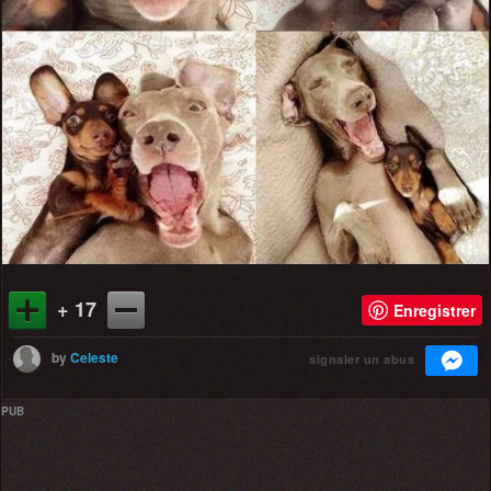
+ 17
Enregistrer
by
Celeste
signaler un abus
PUB