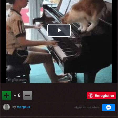
Play
Video
+ 6
Enregistrer
by
margaux
signaler un abus