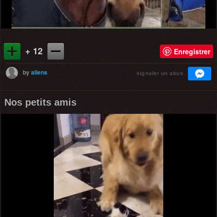
+ 12
Enregistrer
by
aliens
signaler un abus
Nos petits amis