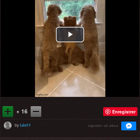
Play
Video
+ 16
Enregistrer
by
Léo11
signaler un abus