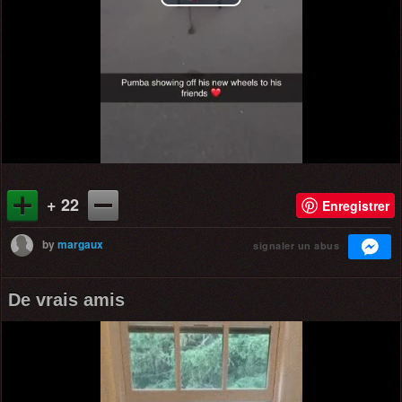
Play
Video
+ 22
Enregistrer
by
margaux
signaler un abus
De vrais amis