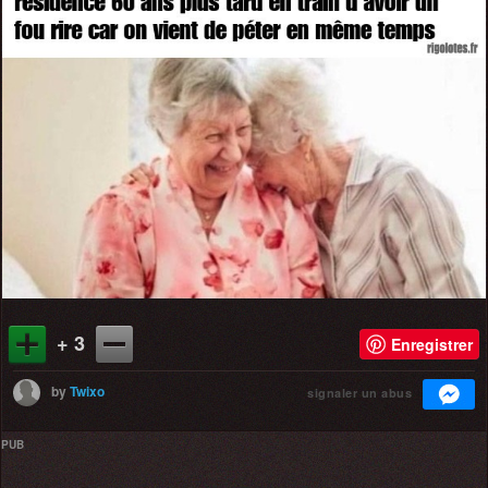
+ 3
Enregistrer
by
Twixo
signaler un abus
PUB