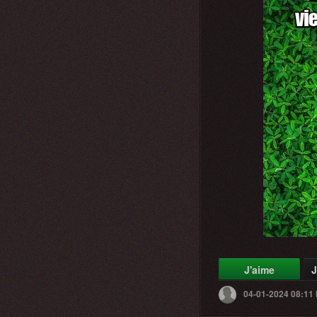
J'aime
J
04-01-2024 08:11