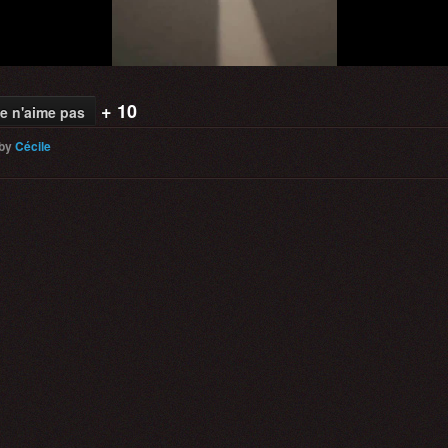
+ 10
e n'aime pas
by
Cécile