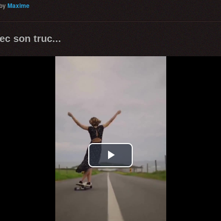
by
Maxime
c son truc...
Play
Video