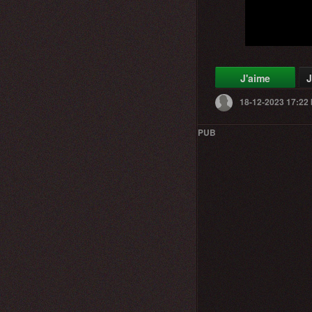
J'aime
J
18-12-2023 17:22
PUB