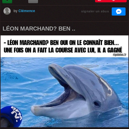
by
Clémence
signaler un abus
LÉON MARCHAND? BEN ..