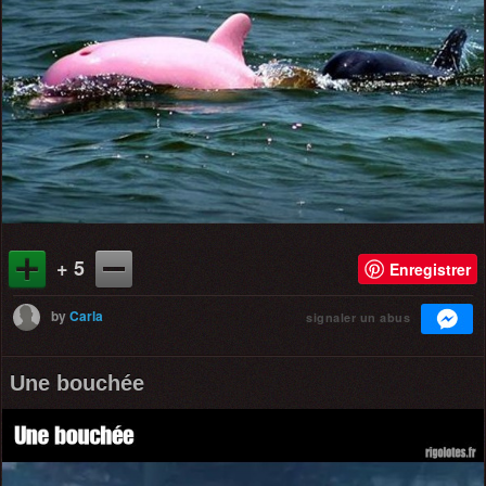
+ 5
Enregistrer
by
Carla
signaler un abus
Une bouchée