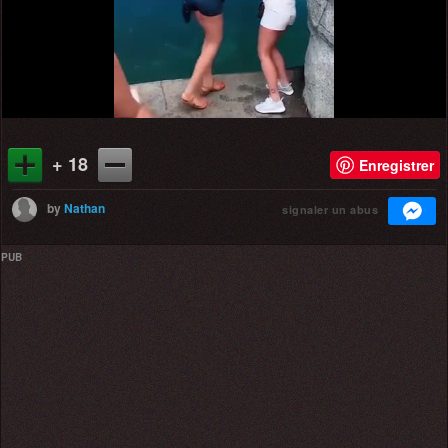
+ 18
Enregistrer
by
Nathan
signaler un abus
PUB