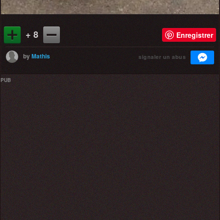
+ 8
Enregistrer
by
Mathis
signaler un abus
PUB