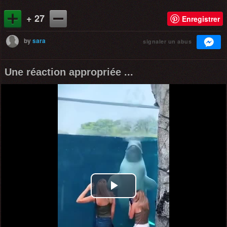
+ 27
Enregistrer
by
sara
signaler un abus
Une réaction appropriée ...
Play
Video