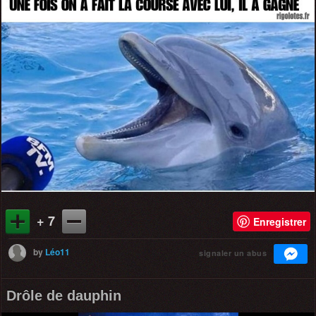
+ 7
Enregistrer
by
Léo11
signaler un abus
Drôle de dauphin