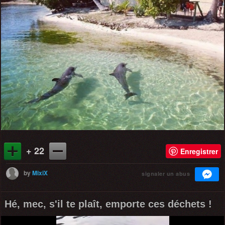
+ 22
Enregistrer
by
MixiX
signaler un abus
Hé, mec, s'il te plaît, emporte ces déchets !