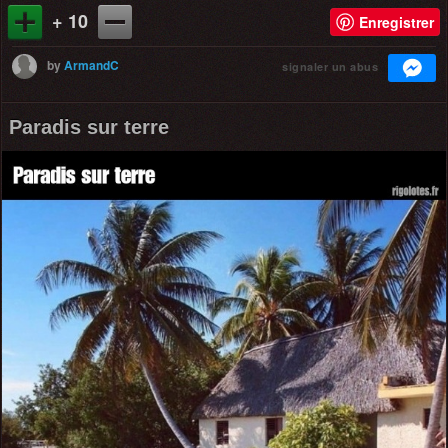
+ 10
Enregistrer
by
ArmandC
signaler un abus
Paradis sur terre