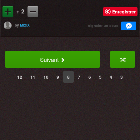
+ 2
Enregistrer
by
MixiX
signaler un abus
Suivant
12
11
10
9
8
7
6
5
4
3