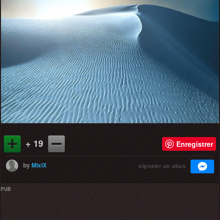
+ 19
Enregistrer
by
MixiX
signaler un abus
PUB