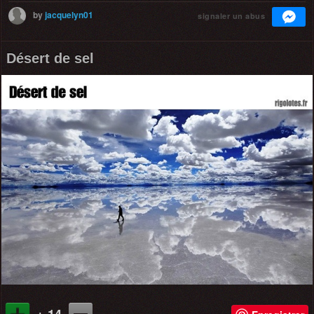
by
jacquelyn01
signaler un abus
Désert de sel
+ 14