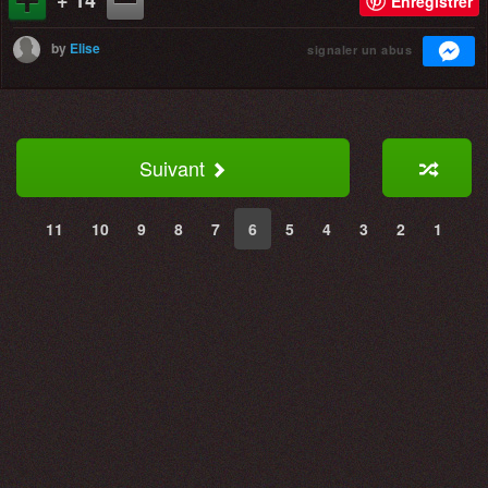
Enregistrer
by
Elise
signaler un abus
Suivant
11
10
9
8
7
6
5
4
3
2
1