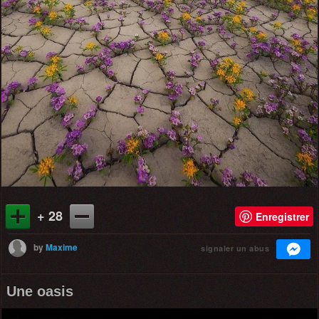
+ 28
Enregistrer
by
Maxime
signaler un abus
Une oasis