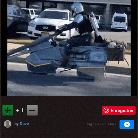
+ 1
Enregistrer
by
Dove
signaler un abus