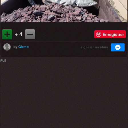
+ 4
Enregistrer
by
Gizmo
signaler un abus
PUB