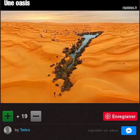
+ 19
Enregistrer
by
Twixo
signaler un abus