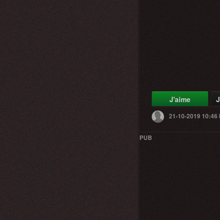
J'aime
J
21-10-2019 10:46
PUB