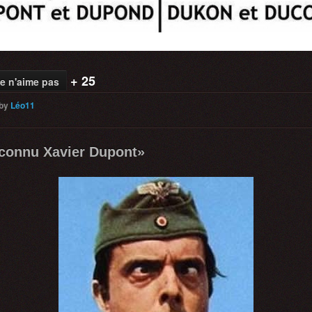
+ 25
e n'aime pas
by
Léo11
reconnu Xavier Dupont»