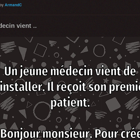
by
ArmandC
ecin vient ..