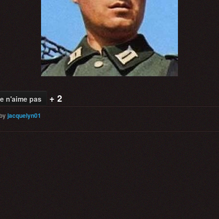
+ 2
e n'aime pas
by
jacquelyn01