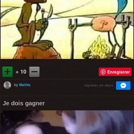
+ 10
Enregistrer
by
Mathis
signaler un abus
Je dois gagner