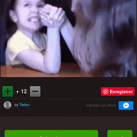
+ 12
Enregistrer
by
Twixo
signaler un abus