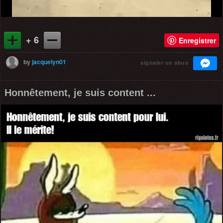
+ 6
Enregistrer
by
jacquelyn01
signaler un abus
Honnêtement, je suis content ...