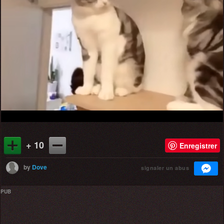
+ 10
Enregistrer
by
Dove
signaler un abus
PUB