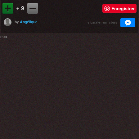
+ 9
Enregistrer
by
Angélique
signaler un abus
PUB