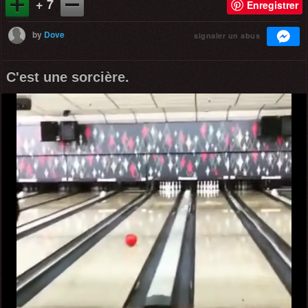
+ 7
Enregistrer
by
Dove
signaler un abus
C'est une sorcière.