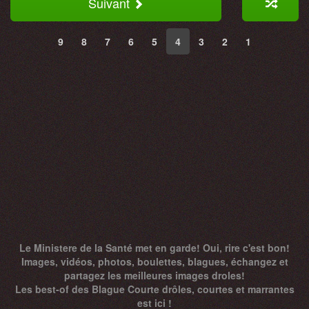
Suivant
9
8
7
6
5
4
3
2
1
Le Ministere de la Santé met en garde! Oui, rire c'est bon!
Images, vidéos, photos, boulettes, blagues, échangez et
partagez les meilleures images droles!
Les best-of des Blague Courte drôles, courtes et marrantes
est ici !