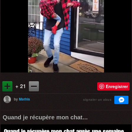
+ 21
Enregistrer
by
Mathis
signaler un abus
Quand je récupère mon chat...