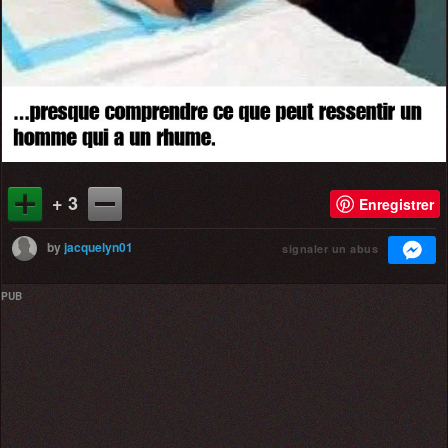
+ 3
Enregistrer
by
jacquelyn01
signaler un abus
PUB