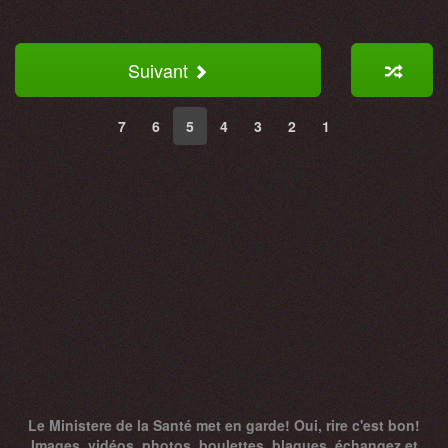
Suivant
7
6
5
4
3
2
1
Le Ministere de la Santé met en garde! Oui, rire c'est bon!
Images, vidéos, photos, boulettes, blagues, échangez et