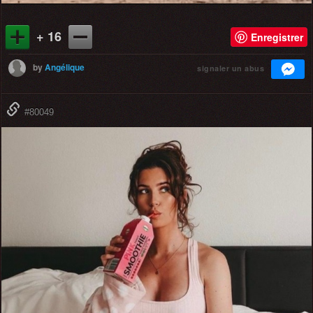
+ 16
Enregistrer
by
Angélique
signaler un abus
#80049