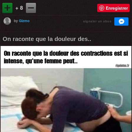
+ 8
Enregistrer
by
Gizmo
signaler un abus
On raconte que la douleur des..