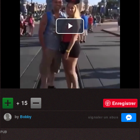
Play
Video
+ 15
Enregistrer
by
Bobby
signaler un abus
PUB