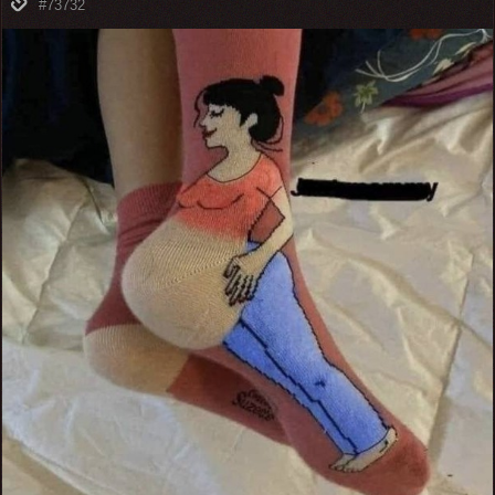
#73732