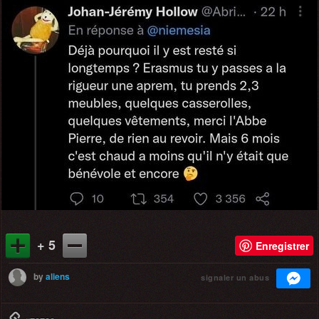
+ 5
Enregistrer
by
aliens
signaler un abus