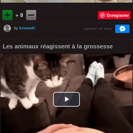
+ 8
Enregistrer
by
ArmandC
signaler un abus
Les animaux réagissent à la grossesse
Play
Video