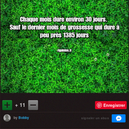
+ 11
Enregistrer
by
Bobby
signaler un abus