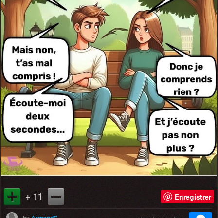
+ 11
Enregistrer
by
ArmandC