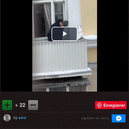
Play
Video
+ 22
Enregistrer
by
sara
signaler un abus