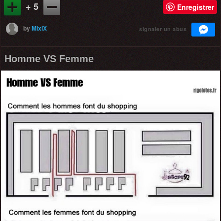
+ 5
Enregistrer
by
MixiX
signaler un abus
Homme VS Femme