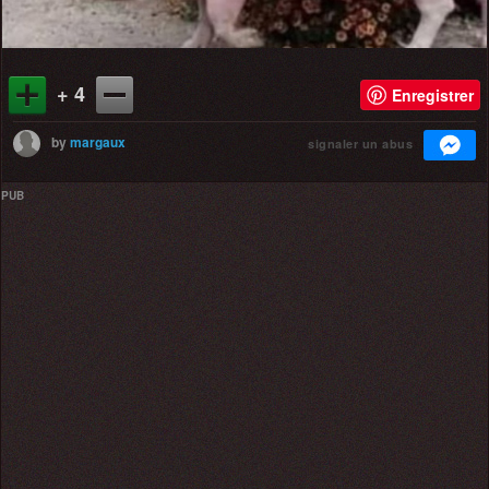
+ 4
Enregistrer
by
margaux
signaler un abus
PUB