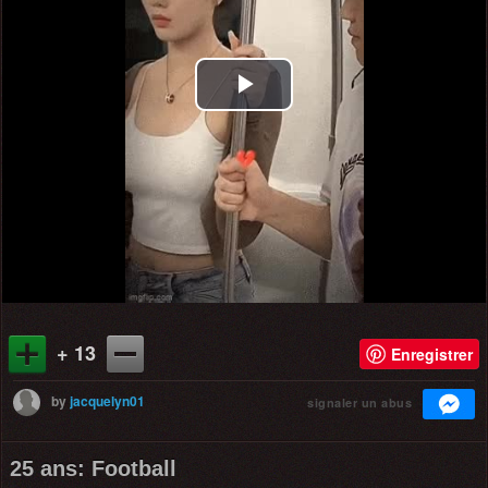
Play
Video
+ 13
Enregistrer
by
jacquelyn01
signaler un abus
25 ans: Football