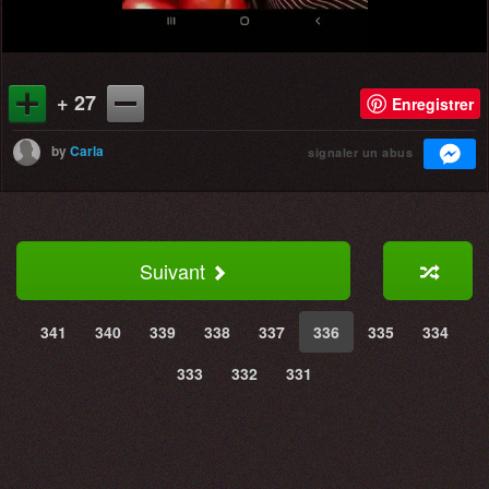
+ 27
Enregistrer
by
Carla
signaler un abus
Suivant
341
340
339
338
337
336
335
334
333
332
331