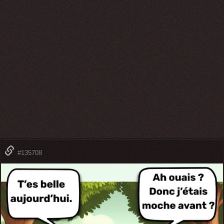
#135708