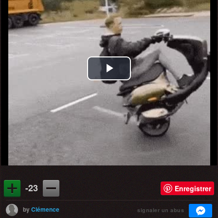
Play
Video
-23
Enregistrer
by
Clémence
signaler un abus