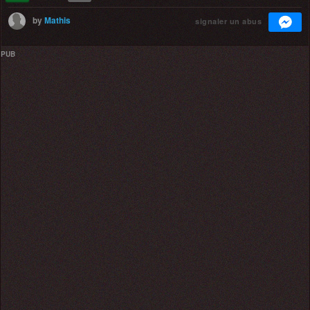
by
Mathis
signaler un abus
PUB