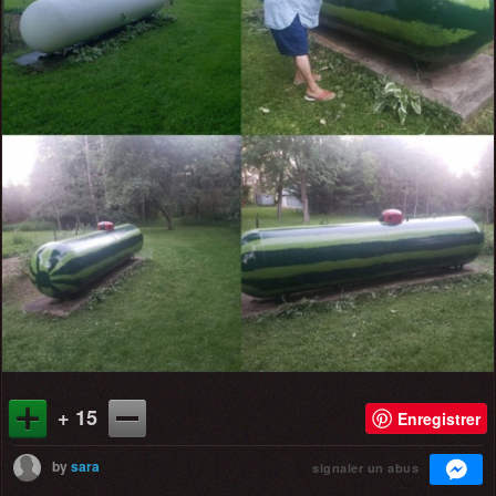
+ 15
Enregistrer
by
sara
signaler un abus