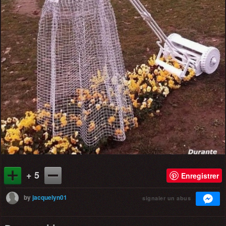
+ 5
Enregistrer
by
jacquelyn01
signaler un abus