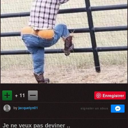
+ 11
Enregistrer
by
jacquelyn01
signaler un abus
Je ne veux pas deviner ..