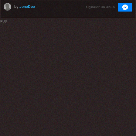
by
JoneDoe
signaler un abus
PUB