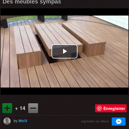
Des meubles sympas
Play
Video
+ 14
Enregistrer
by
MixiX
signaler un abus