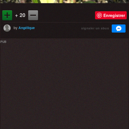
+ 20
Enregistrer
by
Angélique
signaler un abus
PUB