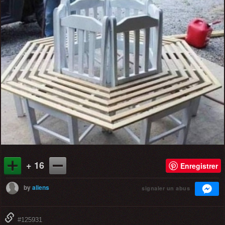
+ 16
Enregistrer
by
aliens
signaler un abus
#125931