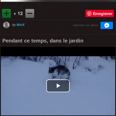
+ 12
Enregistrer
by
MixiX
signaler un abus
Pendant ce temps, dans le jardin
Play
Video