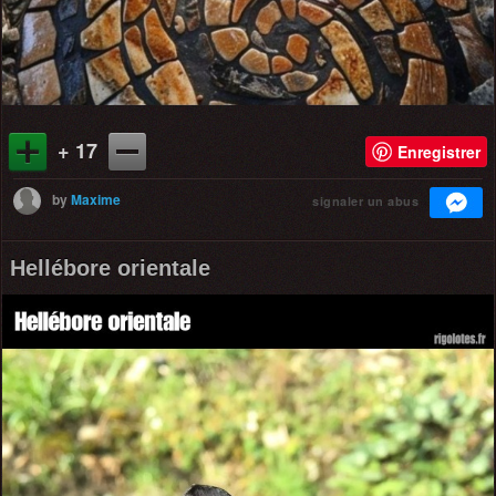
+ 17
Enregistrer
by
Maxime
signaler un abus
Hellébore orientale