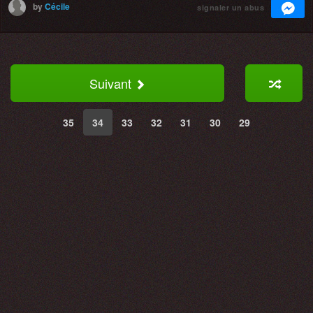
by
Cécile
signaler un abus
Suivant
35
34
33
32
31
30
29