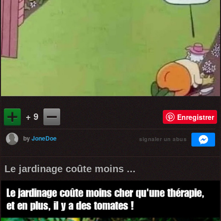
+ 9
Enregistrer
by
JoneDoe
signaler un abus
Le jardinage coûte moins ...