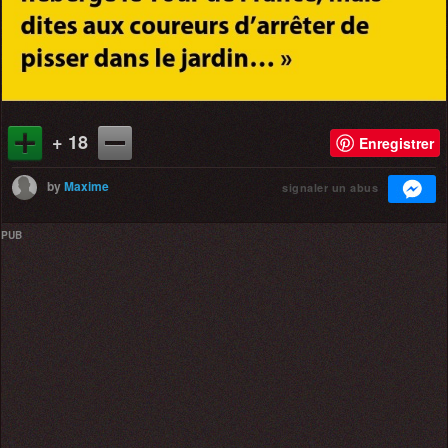
+ 18
Enregistrer
by
Maxime
signaler un abus
PUB