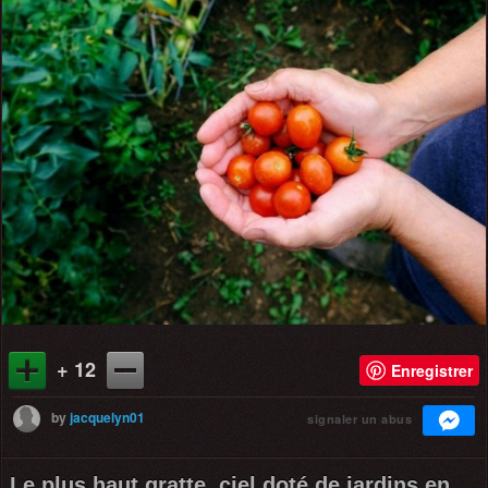
+ 12
Enregistrer
by
jacquelyn01
signaler un abus
Le plus haut gratte, ciel doté de jardins en