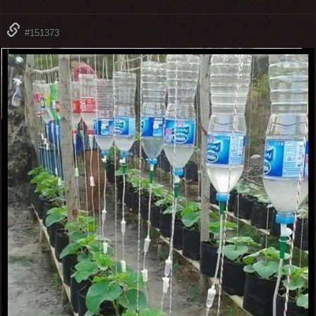
#151373