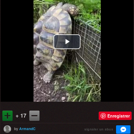
Play
Video
+ 17
Enregistrer
by
ArmandC
signaler un abus