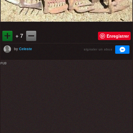
+ 7
Enregistrer
by
Celeste
signaler un abus
PUB