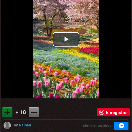
Play
Video
+ 18
Enregistrer
by
Nathan
signaler un abus