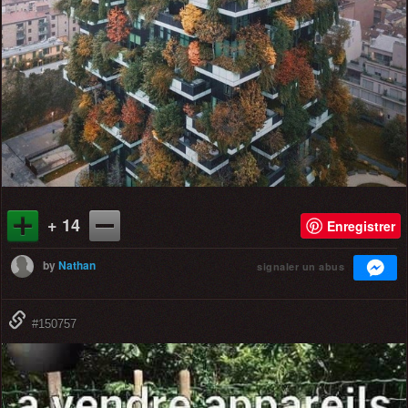
+ 14
Enregistrer
by
Nathan
signaler un abus
#150757