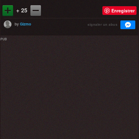
+ 25
Enregistrer
by
Gizmo
signaler un abus
PUB