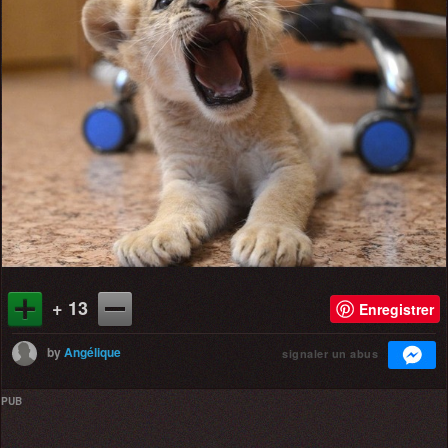
+ 13
Enregistrer
by
Angélique
signaler un abus
PUB