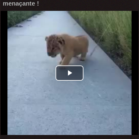
menaçante !
Play
Video