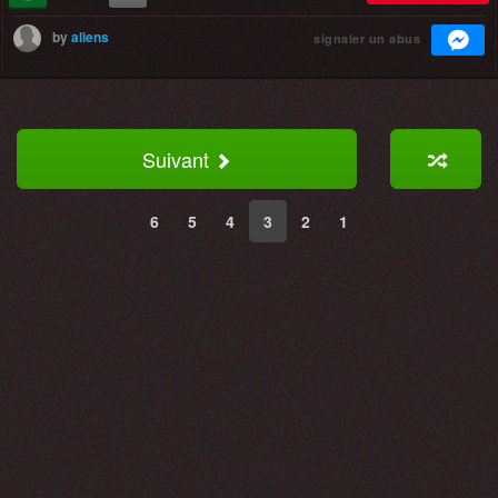
by
aliens
signaler un abus
Suivant
6
5
4
3
2
1