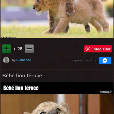
+ 26
Enregistrer
by
Clémence
signaler un abus
Bébé lion féroce