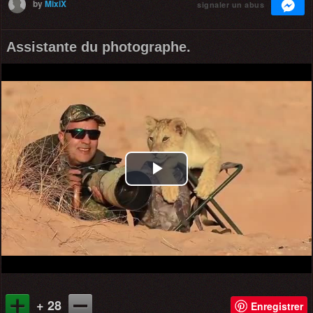
by
MixiX
signaler un abus
Assistante du photographe.
Play
Video
+ 28
Enregistrer