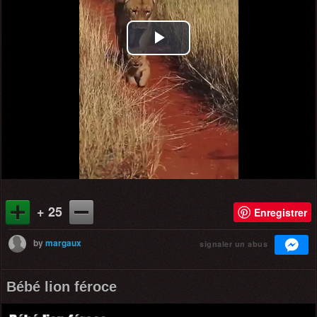
Play
Video
+ 25
Enregistrer
by
margaux
signaler un abus
Bébé lion féroce