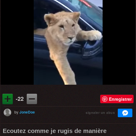
-22
Enregistrer
by
JoneDoe
signaler un abus
Ecoutez comme je rugis de manière