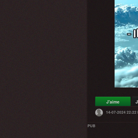
J'aime
J
14-07-2024 22:22
PUB