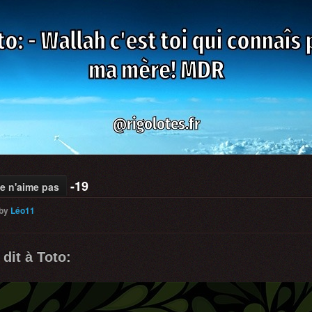
-19
e n'aime pas
by
Léo11
dit à Toto: