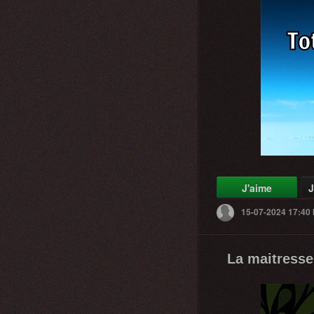
J'aime
J
15-07-2024 17:40
La maitresse 