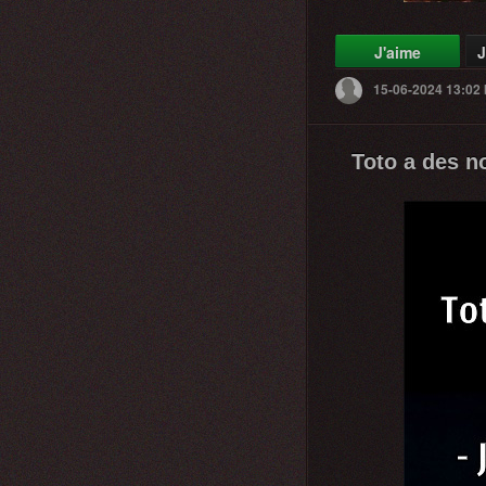
J'aime
J
15-06-2024 13:02
Toto a des no