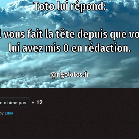
+ 12
e n'aime pas
by
Elise