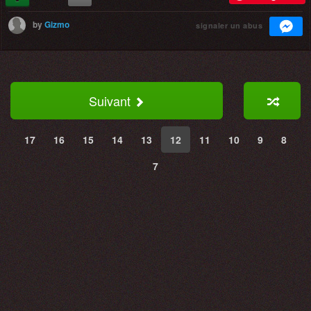
by
Gizmo
signaler un abus
Suivant
17
16
15
14
13
12
11
10
9
8
7