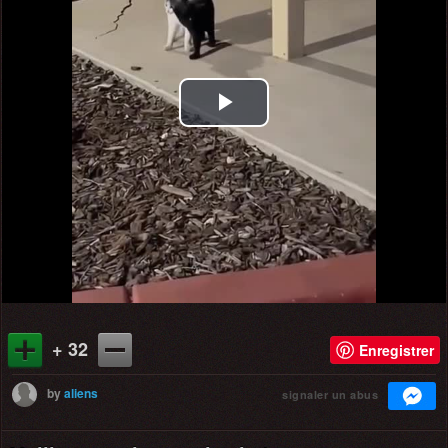
Play
Video
+ 32
Enregistrer
by
aliens
signaler un abus