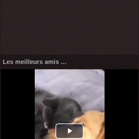
Les meilleurs amis ...
Play