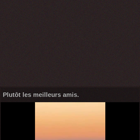
Plutôt les meilleurs amis.