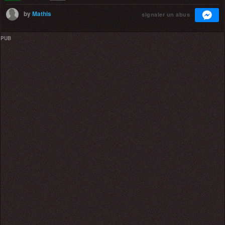
by
Mathis
signaler un abus
PUB