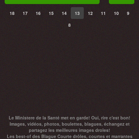
18
17
16
15
14
13
12
11
10
9
8
Le Ministere de la Santé met en garde! Oui, rire c'est bon!
Images, vidéos, photos, boulettes, blagues, échangez et
partagez les meilleures images droles!
Les best-of des Blague Courte drôles, courtes et marrantes