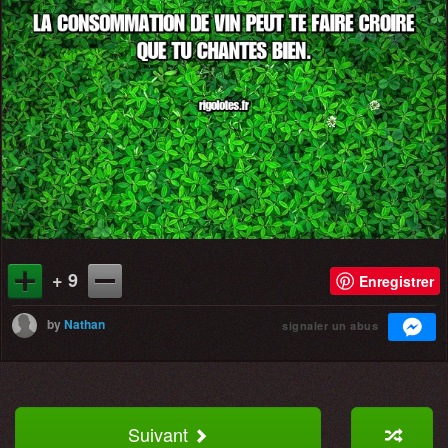
+ 9
Enregistrer
by
Nathan
signaler un abus
Suivant