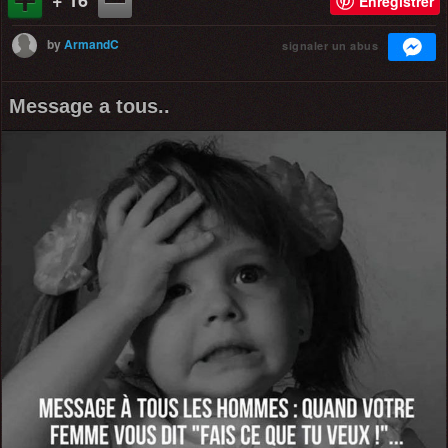
Enregistrer
by
ArmandC
signaler un abus
Message a tous..