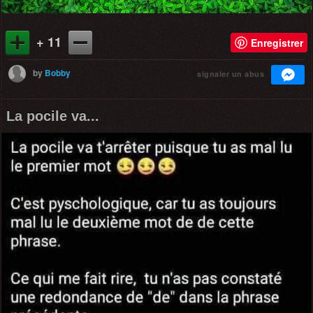
+ 11
Enregistrer
by
Bobby
signaler un abus
La pocile va...