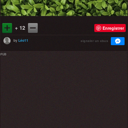
+ 12
Enregistrer
by
Léo11
signaler un abus
PUB