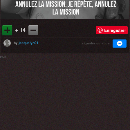
+ 14
Enregistrer
by
jacquelyn01
signaler un abus
PUB