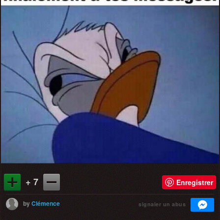
+ 7
Enregistrer
by
Clémence
signaler un abus