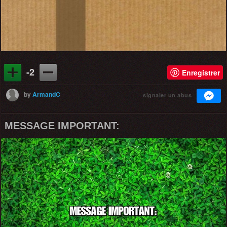
-2
Enregistrer
by
ArmandC
signaler un abus
MESSAGE IMPORTANT: