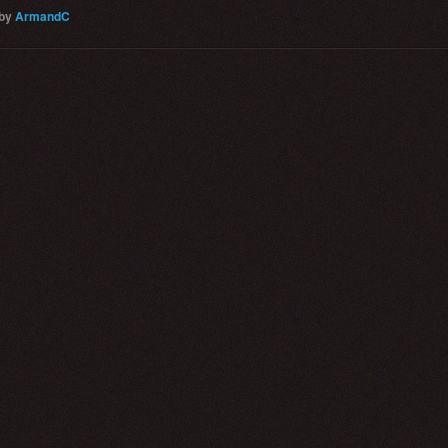
by
ArmandC