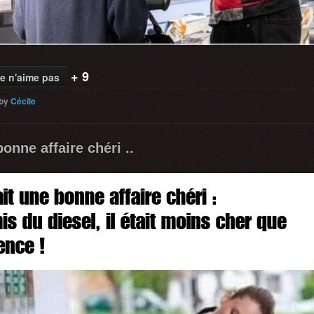
+ 9
e n'aime pas
by
Cécile
bonne affaire chéri ..