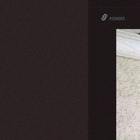
#156693