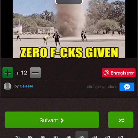
Play
Video
+ 12
Enregistrer
by
Celeste
signaler un abus
Suivant
70
69
68
67
66
65
64
63
62