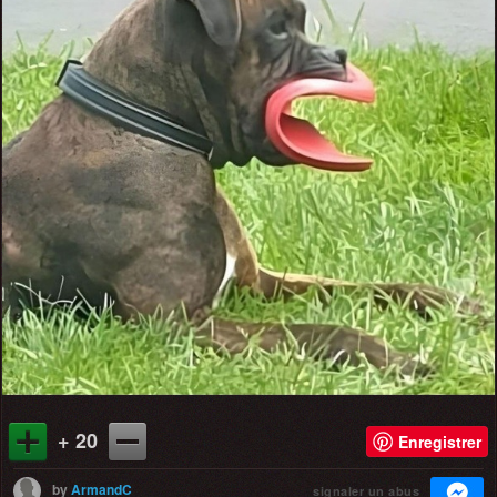
+ 20
Enregistrer
by
ArmandC
signaler un abus