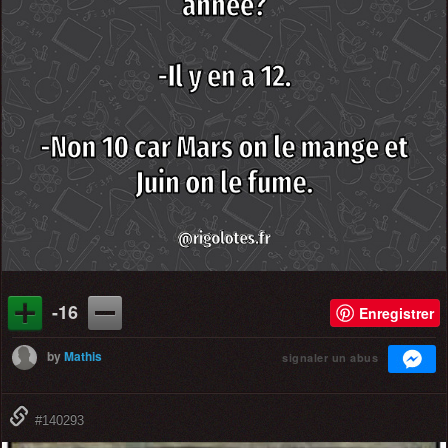
-16
Enregistrer
by
Mathis
signaler un abus
#140293