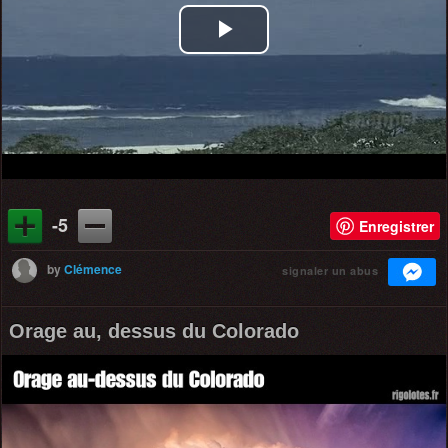
Play
Video
-5
Enregistrer
by
Clémence
signaler un abus
Orage au, dessus du Colorado