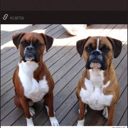
#138756