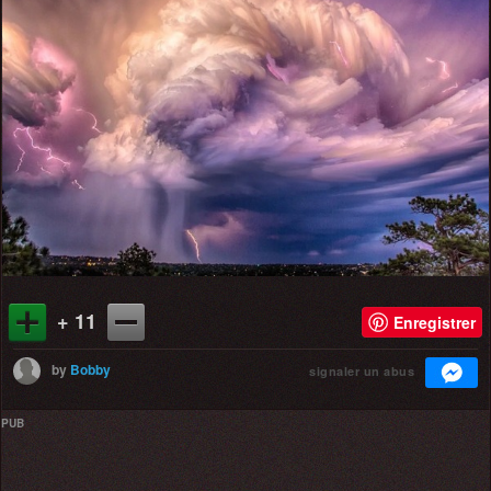
+ 11
Enregistrer
by
Bobby
signaler un abus
PUB