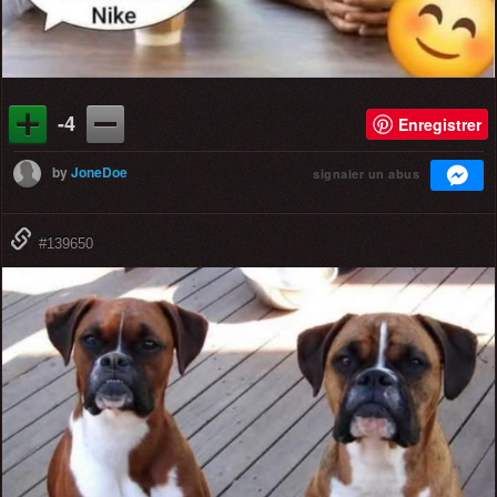
-4
Enregistrer
by
JoneDoe
signaler un abus
#139650