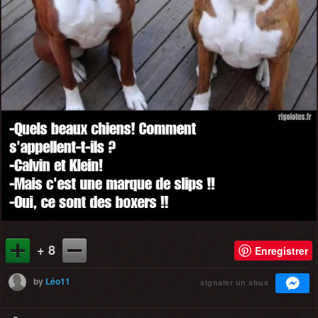
+ 8
Enregistrer
by
Léo11
signaler un abus