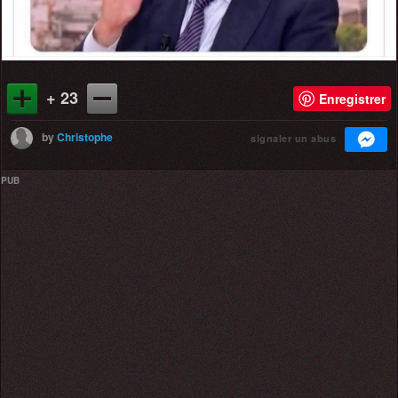
+ 23
Enregistrer
by
Christophe
signaler un abus
PUB