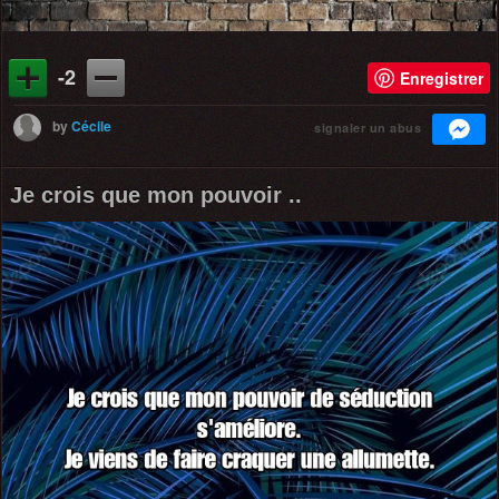
-2
Enregistrer
by
Cécile
signaler un abus
Je crois que mon pouvoir ..