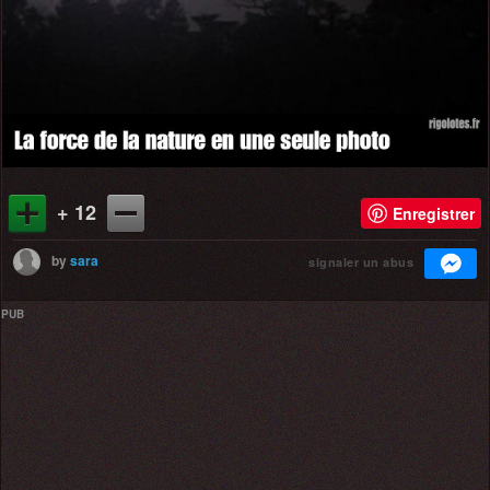
+ 12
Enregistrer
by
sara
signaler un abus
PUB