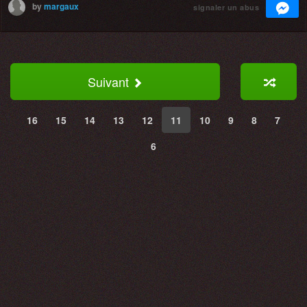
by
margaux
signaler un abus
Suivant
16
15
14
13
12
11
10
9
8
7
6