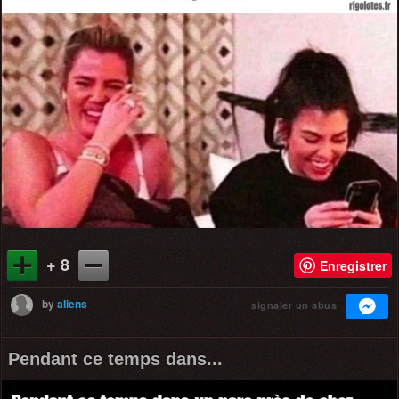
+ 8
Enregistrer
by
aliens
signaler un abus
Pendant ce temps dans...