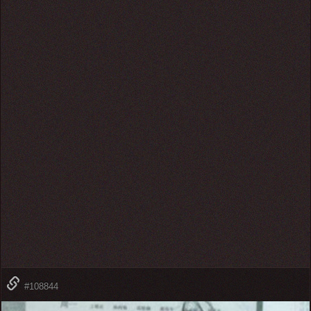
#108844