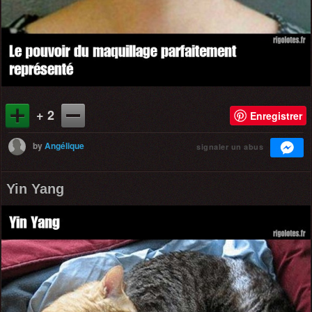
+ 2
Enregistrer
by
Angélique
signaler un abus
Yin Yang