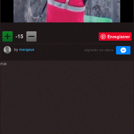
-15
Enregistrer
by
margaux
signaler un abus
PUB