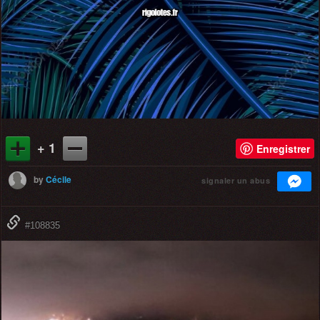
+ 1
Enregistrer
by
Cécile
signaler un abus
#108835