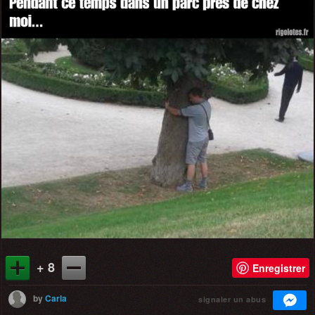
+ 8
Enregistrer
by
Carla
signaler un abus