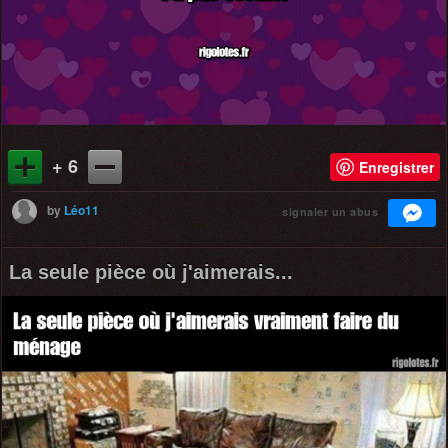
+ 6
Enregistrer
by
Léo11
signaler un abus
La seule pièce où j'aimerais...