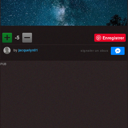
-5
Enregistrer
by
jacquelyn01
signaler un abus
PUB