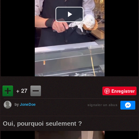
Play
Video
+ 27
Enregistrer
by
JoneDoe
signaler un abus
Oui, pourquoi seulement ?