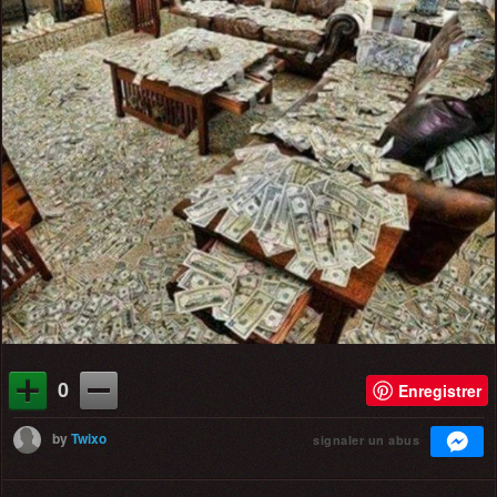
0
Enregistrer
by
Twixo
signaler un abus