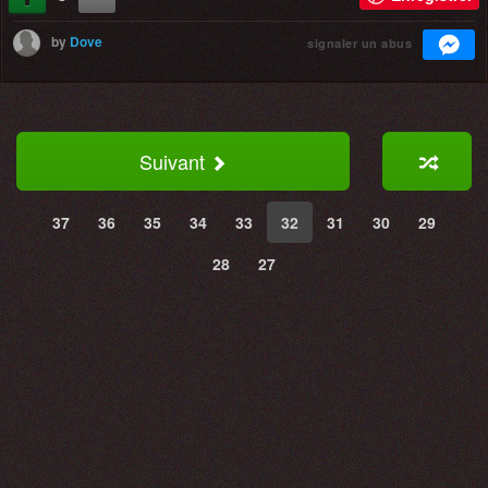
by
Dove
signaler un abus
Suivant
37
36
35
34
33
32
31
30
29
28
27