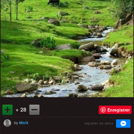
+ 28
Enregistrer
by
MixiX
signaler un abus