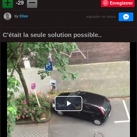
-29
Enregistrer
by
Elise
signaler un abus
C'était la seule solution possible..
Play
Video