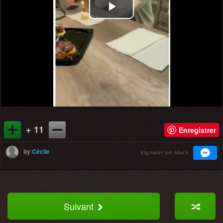
Play
Video
+ 11
Enregistrer
by
Cécile
signaler un abus
Suivant