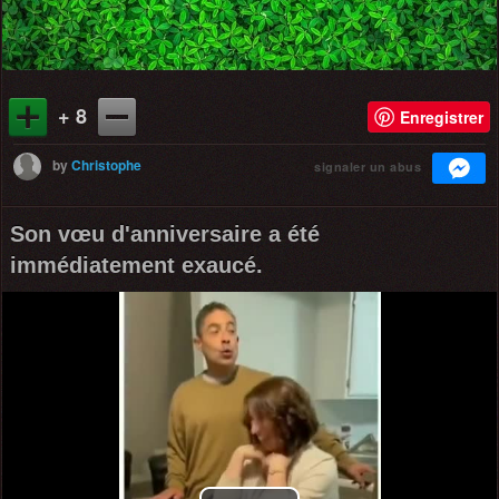
+ 8
Enregistrer
by
Christophe
signaler un abus
Son vœu d'anniversaire a été
immédiatement exaucé.