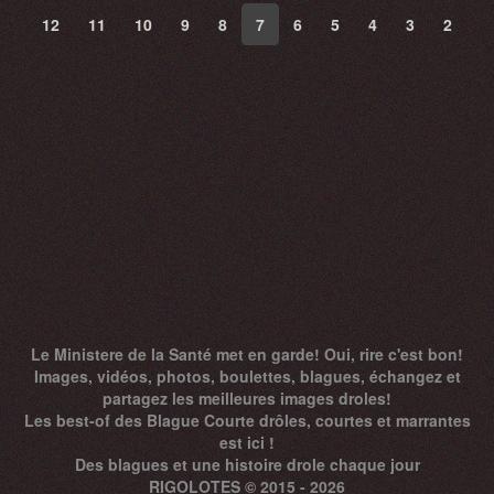
12
11
10
9
8
7
6
5
4
3
2
Le Ministere de la Santé met en garde! Oui, rire c'est bon!
Images, vidéos, photos, boulettes, blagues, échangez et
partagez les meilleures images droles!
Les best-of des Blague Courte drôles, courtes et marrantes
est ici !
Des
blagues
et une histoire drole chaque jour
RIGOLOTES © 2015 - 2026