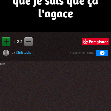
+ 22
Enregistrer
by
Christophe
signaler un abus
PUB