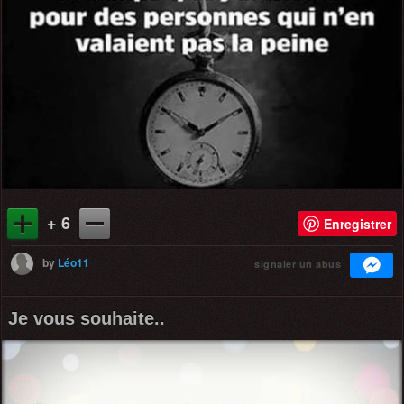
+ 6
Enregistrer
by
Léo11
signaler un abus
Je vous souhaite..