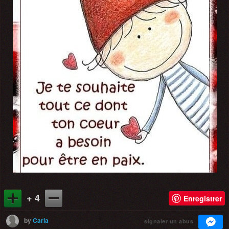
+ 4
Enregistrer
by
Carla
signaler un abus