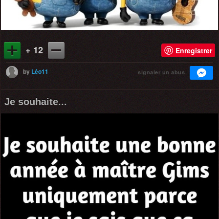
+ 12
Enregistrer
by
Léo11
signaler un abus
Je souhaite...