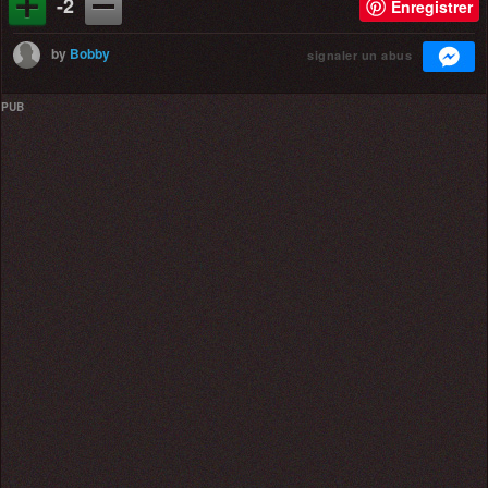
-2
Enregistrer
by
Bobby
signaler un abus
PUB