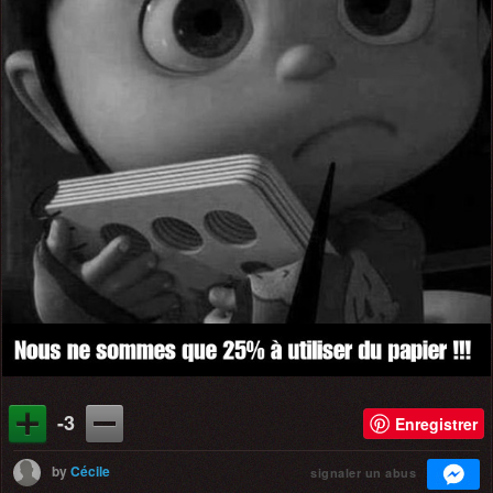
-3
Enregistrer
by
Cécile
signaler un abus