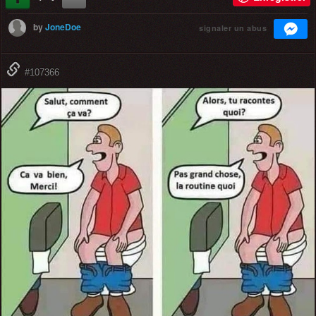
by
JoneDoe
signaler un abus
#107366