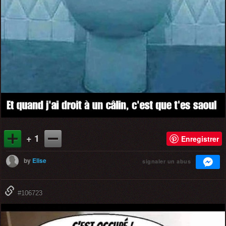
+ 1
Enregistrer
by
Elise
signaler un abus
#106723