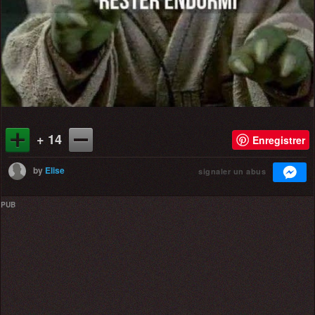
+ 14
Enregistrer
by
Elise
signaler un abus
PUB