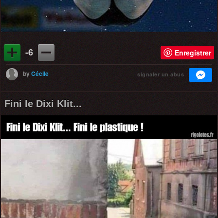
-6
Enregistrer
by
Cécile
signaler un abus
Fini le Dixi Klit...