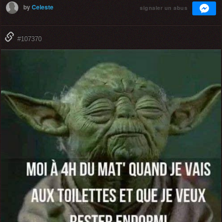
by
Celeste
signaler un abus
#107370