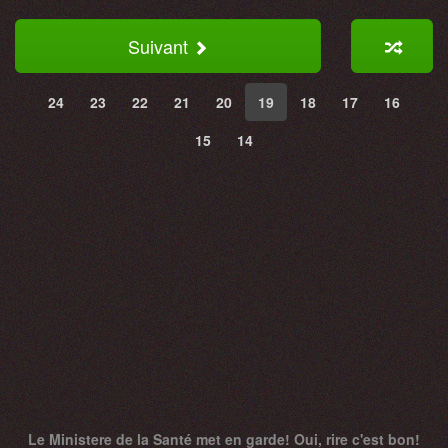
Suivant
24
23
22
21
20
19
18
17
16
15
14
Le Ministere de la Santé met en garde! Oui, rire c'est bon!