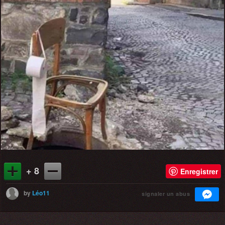
+ 8
Enregistrer
by
Léo11
signaler un abus