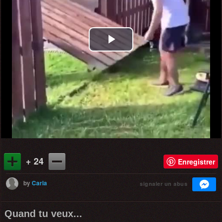
Play
Video
+ 24
Enregistrer
by
Carla
signaler un abus
Quand tu veux...