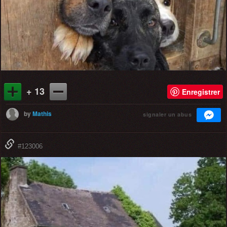
+ 13
Enregistrer
by
Mathis
signaler un abus
#123006