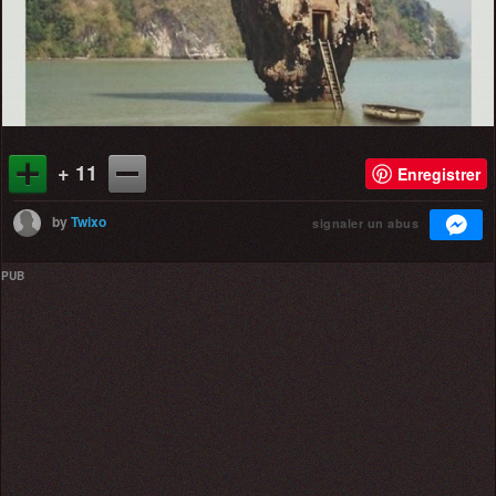
+ 11
Enregistrer
by
Twixo
signaler un abus
PUB