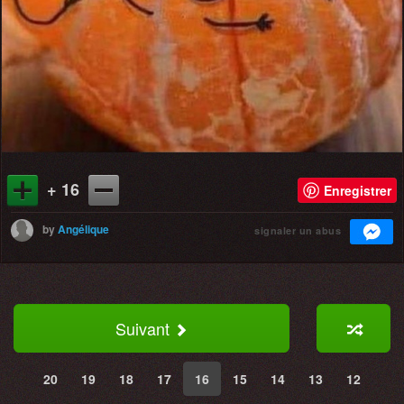
+ 16
Enregistrer
by
Angélique
signaler un abus
Suivant
20
19
18
17
16
15
14
13
12