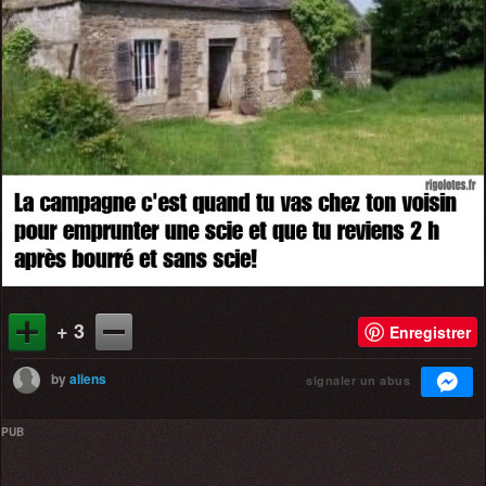
+ 3
Enregistrer
by
aliens
signaler un abus
PUB