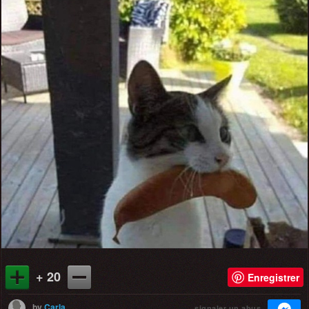
+ 20
Enregistrer
by
Carla
signaler un abus