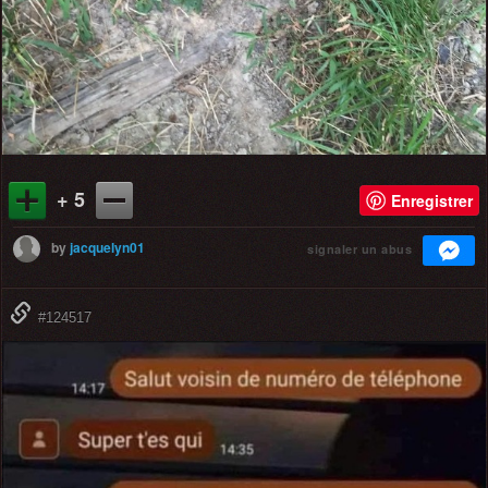
+ 5
Enregistrer
by
jacquelyn01
signaler un abus
#124517