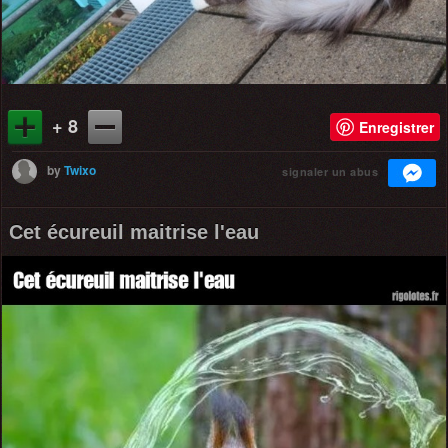
+ 8
Enregistrer
by
Twixo
signaler un abus
Cet écureuil maitrise l'eau