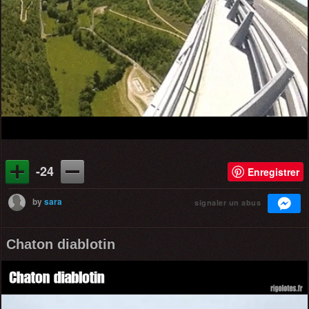
-24
Enregistrer
by
sara
signaler un abus
Chaton diablotin