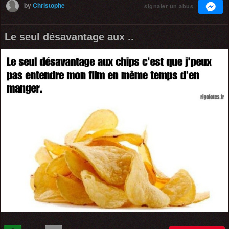
by
Christophe
signaler un abus
Le seul désavantage aux ..