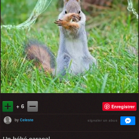
+ 6
Enregistrer
by
Celeste
signaler un abus
Un bébé caracal