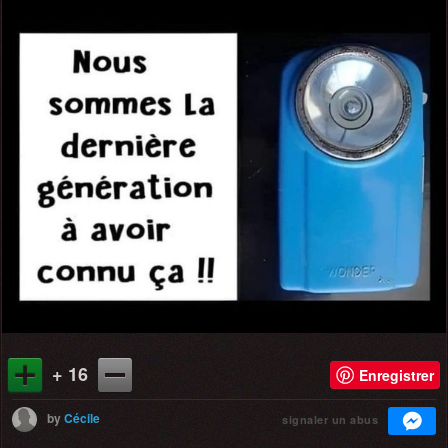
+ 16
Enregistrer
by
Cécile
signaler un abus