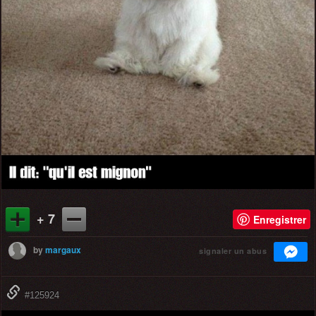
+ 7
Enregistrer
by
margaux
signaler un abus
#125924