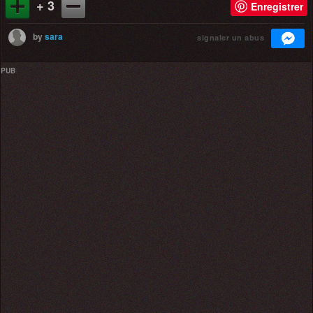
+ 3
Enregistrer
by
sara
signaler un abus
PUB