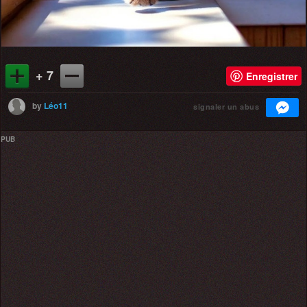
+ 7
Enregistrer
by
Léo11
signaler un abus
PUB