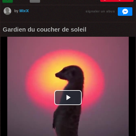
by
MixiX
signaler un abus
Gardien du coucher de soleil
Play
Video