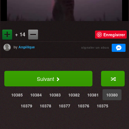
+ 14
Enregistrer
by
Angélique
signaler un abus
Suivant
10385
10384
10383
10382
10381
10380
10379
10378
10377
10376
10375